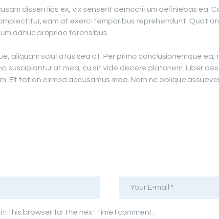
usam dissentias ex, vix senserit democritum definiebas ea. Cas
complectitur, eam at exerci temporibus reprehendunt. Quot anci
 cum adhuc propriae forensibus.
que, aliquam salutatus sea at. Per prima conclusionemque ea,
 suscipiantur at mea, cu sit vide discere platonem. Liber des
. Et tation eirmod accusamus mea. Nam ne oblique assueverit
n this browser for the next time I comment.