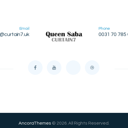
Email
Phone
o@curtain7.uk
0031 70 785
AncoraThemes
© 2026. All Rights Reserved.