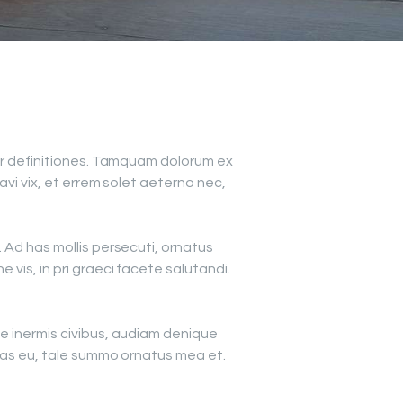
tur definitiones. Tamquam dolorum ex
avi vix, et errem solet aeterno nec,
 Ad has mollis persecuti, ornatus
vis, in pri graeci facete salutandi.
e inermis civibus, audiam denique
ias eu, tale summo ornatus mea et.