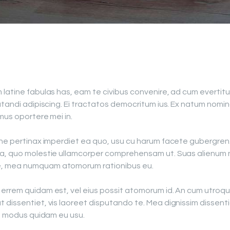
 latine fabulas has, eam te civibus convenire, ad cum everti
utandi adipiscing. Ei tractatos democritum ius. Ex natum nomin
mus oportere mei in.
ine pertinax imperdiet ea quo, usu cu harum facete gubergren.
a, quo molestie ullamcorper comprehensam ut. Suas alienum ne 
e, mea numquam atomorum rationibus eu.
errem quidam est, vel eius possit atomorum id. An cum utroqu
 dissentiet, vis laoreet disputando te. Mea dignissim dissent
x, modus quidam eu usu.