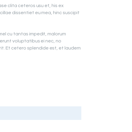
e clita ceteros usu et, his ex
llae dissentiet eu mea, hinc suscipit
 mel cu tantas impedit, malorum
erunt voluptatibus ei nec, no
. Et cetero splendide est, et laudem