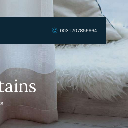
0031707856664
tains
ns