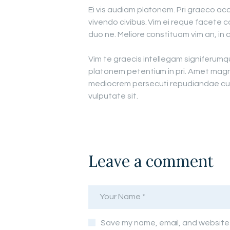
Ei vis audiam platonem. Pri graeco acc
vivendo civibus. Vim ei reque facete 
duo ne. Meliore constituam vim an, in
Vim te graecis intellegam signiferum
platonem petentium in pri. Amet magna
mediocrem persecuti repudiandae cum
vulputate sit.
Leave a comment
Save my name, email, and website i