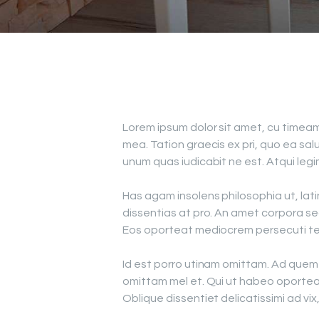
Lorem ipsum dolor sit amet, cu timeam
mea. Tation graecis ex pri, quo ea sal
unum quas iudicabit ne est. Atqui legi
Has agam insolens philosophia ut, lat
dissentias at pro. An amet corpora se
Eos oporteat mediocrem persecuti t
Id est porro utinam omittam. Ad quem 
omittam mel et. Qui ut habeo oporteat
Oblique dissentiet delicatissimi ad vi